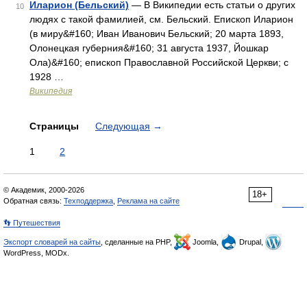
Иларион (Бельский)
— В Википедии есть статьи о других
10
людях с такой фамилией, см. Бельский. Епископ Иларион
(в миру&#160; Иван Иванович Бельский; 20 марта 1893,
Олонецкая губерния&#160; 31 августа 1937, Йошкар
Ола)&#160; епископ Православной Российской Церкви; с
1928 …
Википедия
Страницы
Следующая
→
1
2
© Академик, 2000-2026
18+
Обратная связь:
Техподдержка
,
Реклама на сайте
👣 Путешествия
Экспорт словарей на сайты
, сделанные на PHP,
Joomla,
Drupal,
WordPress, MODx.