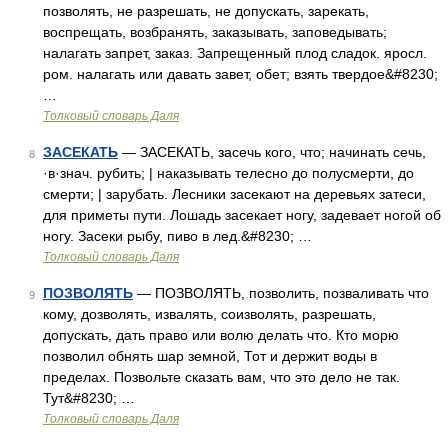
позволять, не разрешать, не допускать, зарекать,
воспрещать, возбранять, заказывать, заповедывать;
налагать запрет, заказ. Запрещенный плод сладок. яросл.
ром. налагать или давать завет, обет; взять твердое&#8230;
…
Толковый словарь Даля
ЗАСЕКАТЬ
— ЗАСЕКАТЬ, засечь кого, что; начинать сечь,
8
·в·знач. рубить; | наказывать телесно до полусмерти, до
смерти; | зарубать. Лесники засекают на деревьях затеси,
для приметы пути. Лошадь засекает ногу, задевает ногой об
ногу. Засеки рыбу, пиво в лед.&#8230; …
Толковый словарь Даля
ПОЗВОЛЯТЬ
— ПОЗВОЛЯТЬ, позволить, позваливать что
9
кому, дозволять, извалять, соизволять, разрешать,
допускать, дать право или волю делать что. Кто морю
позволил обнять шар земной, Тот и держит воды в
пределах. Позвольте сказать вам, что это дело не так.
Тут&#8230; …
Толковый словарь Даля