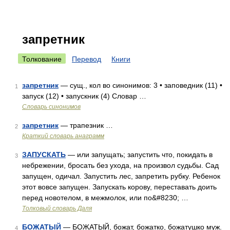
запретник
Толкование
Перевод
Книги
запретник
— сущ., кол во синонимов: 3 • заповедник (11) •
1
запуск (12) • запускник (4) Словар …
Словарь синонимов
запретник
— трапезник …
2
Краткий словарь анаграмм
ЗАПУСКАТЬ
— или запущать; запустить что, покидать в
3
небрежении, бросать без ухода, на произвол судьбы. Сад
запущен, одичал. Запустить лес, запретить рубку. Ребенок
этот вовсе запущен. Запускать корову, переставать доить
перед новотелом, в межмолок, или по&#8230; …
Толковый словарь Даля
БОЖАТЫЙ
— БОЖАТЫЙ, божат, божатко, божатушко муж.
4