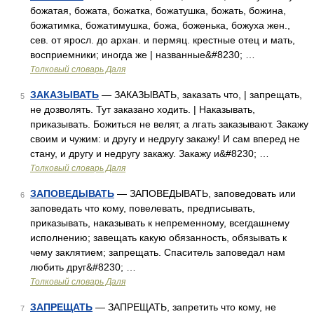
божатая, божата, божатка, божатушка, божать, божина,
божатимка, божатимушка, божа, боженька, божуха жен.,
сев. от яросл. до архан. и пермяц. крестные отец и мать,
восприемники; иногда же | названные&#8230; …
Толковый словарь Даля
ЗАКАЗЫВАТЬ
— ЗАКАЗЫВАТЬ, заказать что, | запрещать,
5
не дозволять. Тут заказано ходить. | Наказывать,
приказывать. Божиться не велят, а лгать заказывают. Закажу
своим и чужим: и другу и недругу закажу! И сам вперед не
стану, и другу и недругу закажу. Закажу и&#8230; …
Толковый словарь Даля
ЗАПОВЕДЫВАТЬ
— ЗАПОВЕДЫВАТЬ, заповедовать или
6
заповедать что кому, повелевать, предписывать,
приказывать, наказывать к непременному, всегдашнему
исполнению; завещать какую обязанность, обязывать к
чему заклятием; запрещать. Спаситель заповедал нам
любить друг&#8230; …
Толковый словарь Даля
ЗАПРЕЩАТЬ
— ЗАПРЕЩАТЬ, запретить что кому, не
7